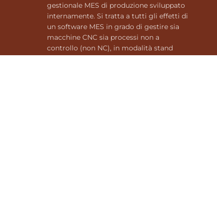
gestionale MES di produzione sviluppato
internamente. Si tratta a tutti gli effetti di
un software MES in grado di gestire sia
macchine CNC sia processi non a
controllo (non NC), in modalità stand
alone o integrata con un ERP, e permette
di:
acquisire i dati dalle macchine (raccolta
dati CNC e non CNC)
gestire gli ordini di produzione
analizzare i tempi ciclo
controllare la produttività
monitorare i consumi energetici
eseguire il controllo qualità
organizzare il calendario macchina e i
carichi di magazzino